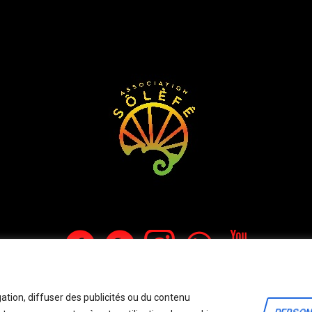
olitique de confidentialité
/ Site crée par Start'Art - © 2024 / Tous droits réserv
ation, diffuser des publicités ou du contenu