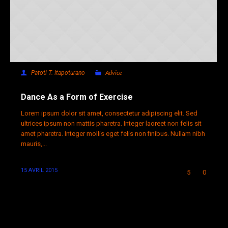
Advice
Patoti T. Itapoturano
Dance As a Form of Exercise
Lorem ipsum dolor sit amet, consectetur adipiscing elit. Sed
ultrices ipsum non mattis pharetra. Integer laoreet non felis sit
amet pharetra. Integer mollis eget felis non finibus. Nullam nibh
mauris,...
15 AVRIL 2015
5
0