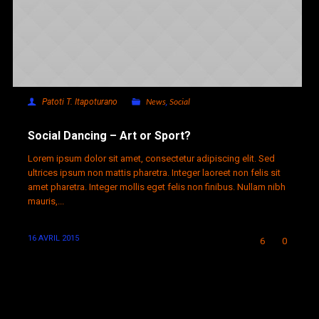
News
Social
Patoti T. Itapoturano
,
Social Dancing – Art or Sport?
Lorem ipsum dolor sit amet, consectetur adipiscing elit. Sed
ultrices ipsum non mattis pharetra. Integer laoreet non felis sit
amet pharetra. Integer mollis eget felis non finibus. Nullam nibh
mauris,...
16 AVRIL 2015
6
0