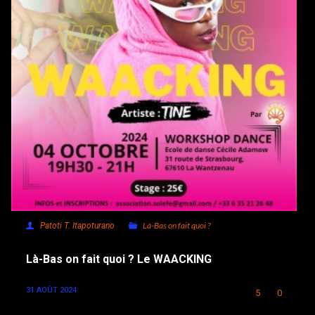
Là-Bas on fait quoi ?
Patoti T. Itapoturano
Là-Bas on fait quoi ? Le WAACKING
31 AOÛT 2024
5
0