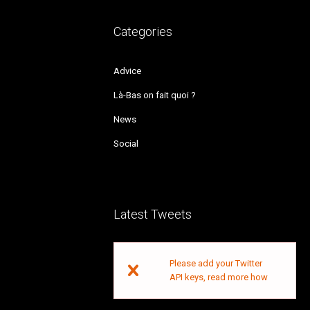
Categories
Advice
Là-Bas on fait quoi ?
News
Social
Latest Tweets
Please add your Twitter
API keys,
read more how