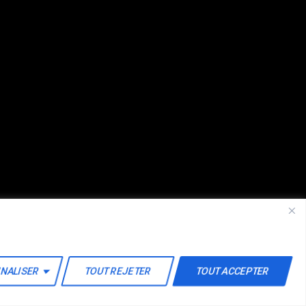
Lundi, 7:00 am - 11:00 am
Zumba
Lundi, 8:00 am - 9:00 am
Martial Arts
Lundi, 9:00 am - 10:30 am
Power Fitness
Lundi, 11:00 am - 12:45 pm
Body Works
Lundi, 1:00 pm - 2:00 pm
és
CrossFit
NALISER
TOUT REJETER
TOUT ACCEPTER
Lundi, 3:00 pm - 4:00 pm