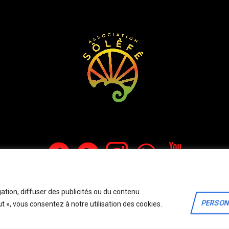
olitique de confidentialité
/ Site crée par Start'Art - © 2024 / Tous droits réserv
ation, diffuser des publicités ou du contenu
PERSON
ut », vous consentez à notre utilisation des cookies.